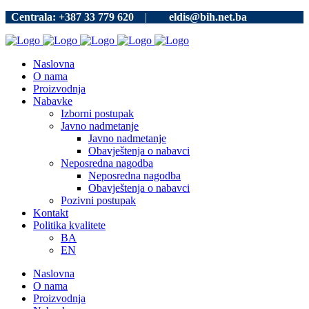
Centrala: +387 33 779 620
|
eldis@bih.net.ba
Naslovna
O nama
Proizvodnja
Nabavke
Izborni postupak
Javno nadmetanje
Javno nadmetanje
Obavještenja o nabavci
Neposredna nagodba
Neposredna nagodba
Obavještenja o nabavci
Pozivni postupak
Kontakt
Politika kvalitete
BA
EN
Naslovna
O nama
Proizvodnja