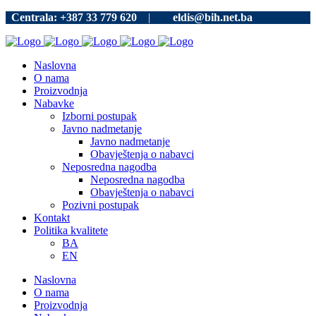
Centrala: +387 33 779 620
|
eldis@bih.net.ba
Naslovna
O nama
Proizvodnja
Nabavke
Izborni postupak
Javno nadmetanje
Javno nadmetanje
Obavještenja o nabavci
Neposredna nagodba
Neposredna nagodba
Obavještenja o nabavci
Pozivni postupak
Kontakt
Politika kvalitete
BA
EN
Naslovna
O nama
Proizvodnja