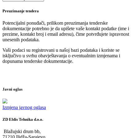
Preuzimanje tendera
Potencijalni ponuđači, prilikom preuzimanja tenderske
dokumentacije potrebno je da upišete vaše kontakt podatke (ime i
prezime, kontakt broj i email adresu), čime potvrđujete ispravnost
unesenih podataka.
Vaši podaci su registrovani u našoj bazi podataka i koriste se
isključivo u svrhu obavještavanja o eventualnim izmjenama i
dopunama tenderske dokumentacije.
Javni oglas
Izmjena javnog oglasa
ZD Eldis Tehnika d.o.o.
Blažujski drum bb,
71210 Ilidža-Sarajevo