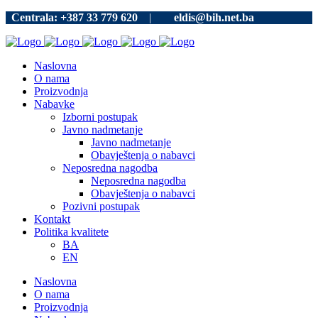
Centrala: +387 33 779 620
|
eldis@bih.net.ba
Naslovna
O nama
Proizvodnja
Nabavke
Izborni postupak
Javno nadmetanje
Javno nadmetanje
Obavještenja o nabavci
Neposredna nagodba
Neposredna nagodba
Obavještenja o nabavci
Pozivni postupak
Kontakt
Politika kvalitete
BA
EN
Naslovna
O nama
Proizvodnja