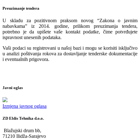
Preuzimanje tendera
U skladu za pozitivnom praksom novog “Zakona o javnim
nabavkama” iz 2014. godine, prilikom preuzimanja tendera,
potrebno je da upišete vaše kontakt podatke, čime potvrđujete
ispravnost unesenih podataka.
Vaši podaci su registrovani u našoj bazi i mogu se korisiti isključivo
u analizi poštivanja rokova za dostavljanje tenderske dokumentacije
i eventualnih prigovora.
Javni oglas
Izmjena javnog oglasa
ZD Eldis Tehnika d.o.o.
Blažujski drum bb,
71210 Ilidža-Sarajevo