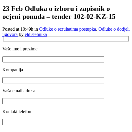
23 Feb
Odluka o izboru i zapisnik o
ocjeni ponuda – tender 102-02-KZ-15
Posted at 10:49h
in
Odluke o rezultatima postupka
,
Odluke o dodjeli
ugovora
by
eldistehnika
Vaše ime i prezime
Kompanija
Vaša email adresa
Kontakt telefon