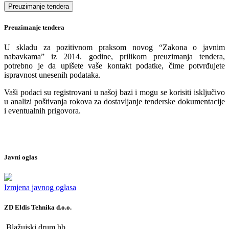
Preuzimanje tendera
U skladu za pozitivnom praksom novog “Zakona o javnim
nabavkama” iz 2014. godine, prilikom preuzimanja tendera,
potrebno je da upišete vaše kontakt podatke, čime potvrđujete
ispravnost unesenih podataka.
Vaši podaci su registrovani u našoj bazi i mogu se korisiti isključivo
u analizi poštivanja rokova za dostavljanje tenderske dokumentacije
i eventualnih prigovora.
Javni oglas
Izmjena javnog oglasa
ZD Eldis Tehnika d.o.o.
Blažujski drum bb,