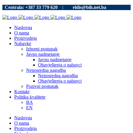
Centrala: +387 33 779 620
|
eldis@bih.net.ba
Naslovna
O nama
Proizvodnja
Nabavke
Izborni postupak
Javno nadmetanje
Javno nadmetanje
Obavještenja o nabavci
Neposredna nagodba
Neposredna nagodba
Obavještenja o nabavci
Pozivni postupak
Kontakt
Politika kvalitete
BA
EN
Naslovna
O nama
Proizvodnja