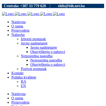
Centrala: +387 33 779 620
|
eldis@bih.net.ba
Naslovna
O nama
Proizvodnja
Nabavke
Izborni postupak
Javno nadmetanje
Javno nadmetanje
Obavještenja o nabavci
Neposredna nagodba
Neposredna nagodba
Obavještenja o nabavci
Pozivni postupak
Kontakt
Politika kvalitete
BA
EN
Naslovna
O nama
Proizvodnja