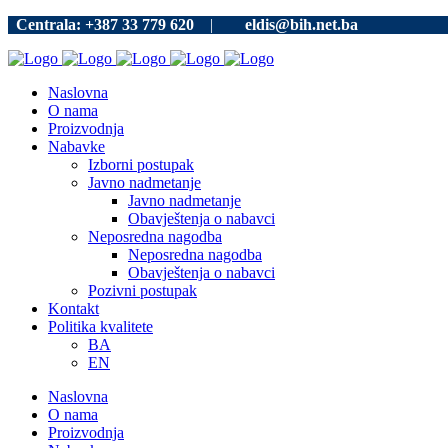
Centrala: +387 33 779 620
|
eldis@bih.net.ba
Naslovna
O nama
Proizvodnja
Nabavke
Izborni postupak
Javno nadmetanje
Javno nadmetanje
Obavještenja o nabavci
Neposredna nagodba
Neposredna nagodba
Obavještenja o nabavci
Pozivni postupak
Kontakt
Politika kvalitete
BA
EN
Naslovna
O nama
Proizvodnja