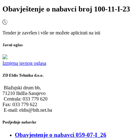
Obavještenje o nabavci broj 100-11-I-23
Tender je završen i više ne možete aplicirati na isti
Javni oglas
Izmjena javnog oglasa
ZD Eldis Tehnika d.o.o.
Blažujski drum bb,
71210 Ilidža-Sarajevo
Centrala: 033 779 620
Fax: 033 779 622
E-mail: eldis@bih.net.ba
Posljednje nabavke
Obavjestenje o nabavci 059-07-I_26