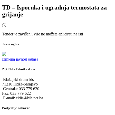
TD – Isporuka i ugradnja termostata za
grijanje
Tender je završen i više ne možete aplicirati na isti
Javni oglas
Izmjena javnog oglasa
ZD Eldis Tehnika d.o.o.
Blažujski drum bb,
71210 Ilidža-Sarajevo
Centrala: 033 779 620
Fax: 033 779 622
E-mail: eldis@bih.net.ba
Posljednje nabavke