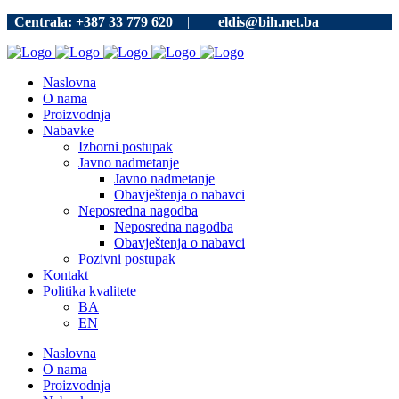
Centrala: +387 33 779 620
|
eldis@bih.net.ba
Naslovna
O nama
Proizvodnja
Nabavke
Izborni postupak
Javno nadmetanje
Javno nadmetanje
Obavještenja o nabavci
Neposredna nagodba
Neposredna nagodba
Obavještenja o nabavci
Pozivni postupak
Kontakt
Politika kvalitete
BA
EN
Naslovna
O nama
Proizvodnja