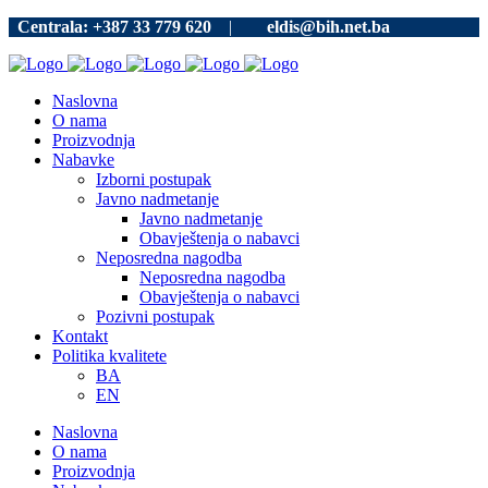
Centrala: +387 33 779 620
|
eldis@bih.net.ba
Naslovna
O nama
Proizvodnja
Nabavke
Izborni postupak
Javno nadmetanje
Javno nadmetanje
Obavještenja o nabavci
Neposredna nagodba
Neposredna nagodba
Obavještenja o nabavci
Pozivni postupak
Kontakt
Politika kvalitete
BA
EN
Naslovna
O nama
Proizvodnja