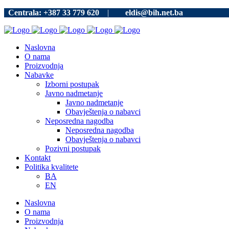
Centrala: +387 33 779 620
|
eldis@bih.net.ba
Naslovna
O nama
Proizvodnja
Nabavke
Izborni postupak
Javno nadmetanje
Javno nadmetanje
Obavještenja o nabavci
Neposredna nagodba
Neposredna nagodba
Obavještenja o nabavci
Pozivni postupak
Kontakt
Politika kvalitete
BA
EN
Naslovna
O nama
Proizvodnja