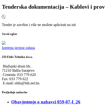
Tenderska dokumentacija – Kablovi i prov
Tender je završen i više ne možete aplicirati na isti
Javni oglas
Izmjena javnog oglasa
ZD Eldis Tehnika d.o.o.
Blažujski drum bb,
71210 Ilidža-Sarajevo
Centrala: 033 779 620
Fax: 033 779 622
E-mail: eldis@bih.net.ba
Posljednje nabavke
Obavjestenje o nabavci 059-07-I_26