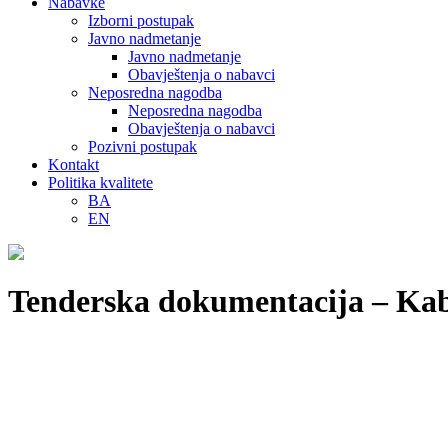
Nabavke
Izborni postupak
Javno nadmetanje
Javno nadmetanje
Obavještenja o nabavci
Neposredna nagodba
Neposredna nagodba
Obavještenja o nabavci
Pozivni postupak
Kontakt
Politika kvalitete
BA
EN
Tenderska dokumentacija – Kabl