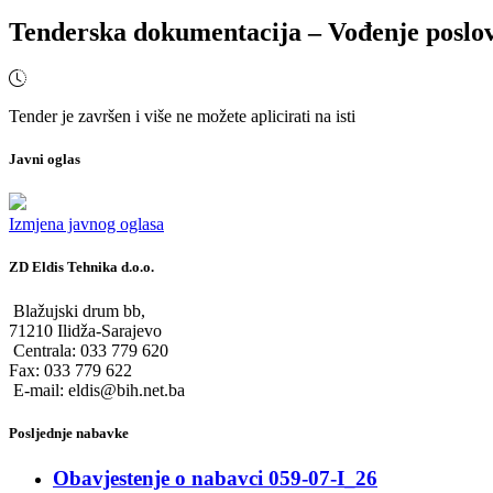
Tenderska dokumentacija – Vođenje poslov
Tender je završen i više ne možete aplicirati na isti
Javni oglas
Izmjena javnog oglasa
ZD Eldis Tehnika d.o.o.
Blažujski drum bb,
71210 Ilidža-Sarajevo
Centrala: 033 779 620
Fax: 033 779 622
E-mail: eldis@bih.net.ba
Posljednje nabavke
Obavjestenje o nabavci 059-07-I_26