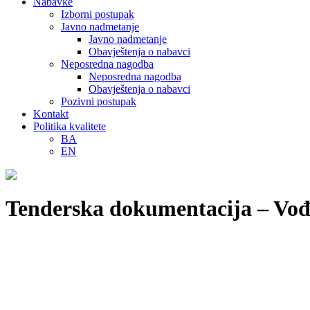
Nabavke
Izborni postupak
Javno nadmetanje
Javno nadmetanje
Obavještenja o nabavci
Neposredna nagodba
Neposredna nagodba
Obavještenja o nabavci
Pozivni postupak
Kontakt
Politika kvalitete
BA
EN
Tenderska dokumentacija – Vođe