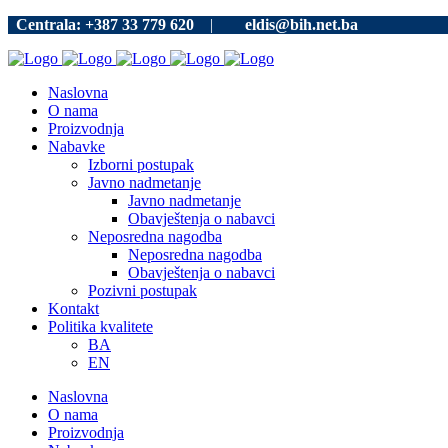
Centrala: +387 33 779 620
|
eldis@bih.net.ba
Naslovna
O nama
Proizvodnja
Nabavke
Izborni postupak
Javno nadmetanje
Javno nadmetanje
Obavještenja o nabavci
Neposredna nagodba
Neposredna nagodba
Obavještenja o nabavci
Pozivni postupak
Kontakt
Politika kvalitete
BA
EN
Naslovna
O nama
Proizvodnja