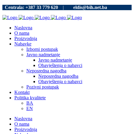
Centrala: +387 33 779 620
|
eldis@bih.net.ba
Naslovna
O nama
Proizvodnja
Nabavke
Izborni postupak
Javno nadmetanje
Javno nadmetanje
Obavještenja o nabavci
Neposredna nagodba
Neposredna nagodba
Obavještenja o nabavci
Pozivni postupak
Kontakt
Politika kvalitete
BA
EN
Naslovna
O nama
Proizvodnja