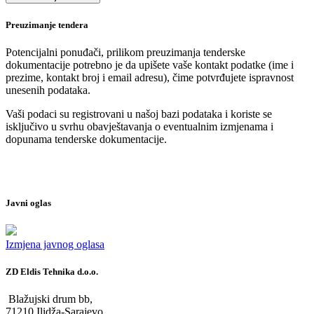
Preuzimanje tendera
Potencijalni ponuđači, prilikom preuzimanja tenderske
dokumentacije potrebno je da upišete vaše kontakt podatke (ime i
prezime, kontakt broj i email adresu), čime potvrđujete ispravnost
unesenih podataka.
Vaši podaci su registrovani u našoj bazi podataka i koriste se
isključivo u svrhu obavještavanja o eventualnim izmjenama i
dopunama tenderske dokumentacije.
Javni oglas
Izmjena javnog oglasa
ZD Eldis Tehnika d.o.o.
Blažujski drum bb,
71210 Ilidža-Sarajevo