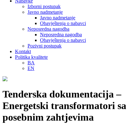
Nabavke
Izborni postupak
Javno nadmetanje
Javno nadmetanje
Obavještenja o nabavci
Neposredna nagodba
Neposredna nagodba
Obavještenja o nabavci
Pozivni postupak
Kontakt
Politika kvalitete
BA
EN
Tenderska dokumentacija –
Energetski transformatori sa
posebnim zahtjevima