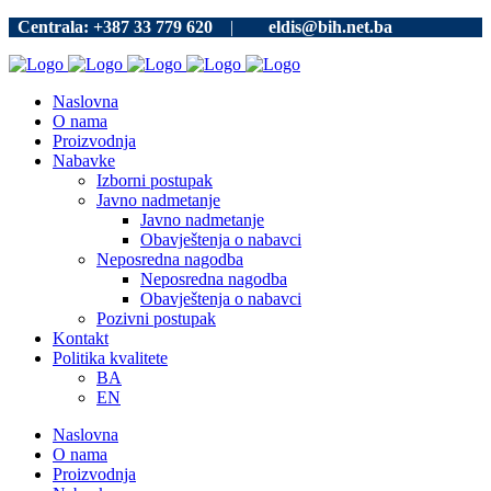
Centrala: +387 33 779 620
|
eldis@bih.net.ba
Naslovna
O nama
Proizvodnja
Nabavke
Izborni postupak
Javno nadmetanje
Javno nadmetanje
Obavještenja o nabavci
Neposredna nagodba
Neposredna nagodba
Obavještenja o nabavci
Pozivni postupak
Kontakt
Politika kvalitete
BA
EN
Naslovna
O nama
Proizvodnja