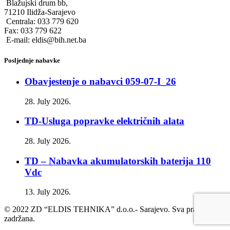
Blažujski drum bb,
71210 Ilidža-Sarajevo
Centrala: 033 779 620
Fax: 033 779 622
E-mail: eldis@bih.net.ba
Posljednje nabavke
Obavjestenje o nabavci 059-07-I_26
28. July 2026.
TD-Usluga popravke električnih alata
28. July 2026.
TD – Nabavka akumulatorskih baterija 110
Vdc
13. July 2026.
© 2022 ZD “ELDIS TEHNIKA” d.o.o.- Sarajevo. Sva prava
zadržana.