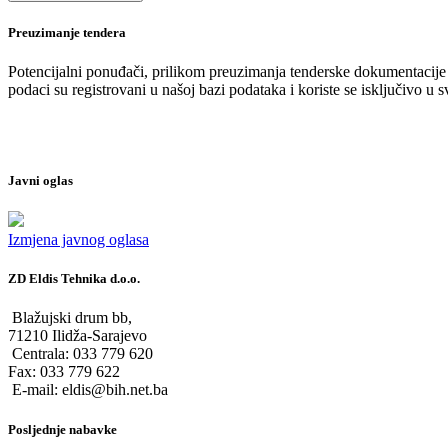
Preuzimanje tendera
Potencijalni ponuđači, prilikom preuzimanja tenderske dokumentacije p
podaci su registrovani u našoj bazi podataka i koriste se isključivo
Javni oglas
Izmjena javnog oglasa
ZD Eldis Tehnika d.o.o.
Blažujski drum bb,
71210 Ilidža-Sarajevo
Centrala: 033 779 620
Fax: 033 779 622
E-mail: eldis@bih.net.ba
Posljednje nabavke