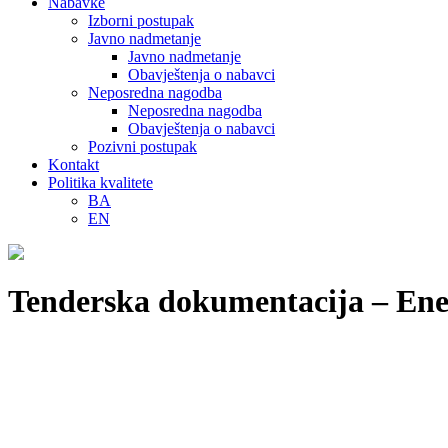
Nabavke
Izborni postupak
Javno nadmetanje
Javno nadmetanje
Obavještenja o nabavci
Neposredna nagodba
Neposredna nagodba
Obavještenja o nabavci
Pozivni postupak
Kontakt
Politika kvalitete
BA
EN
Tenderska dokumentacija – Ener