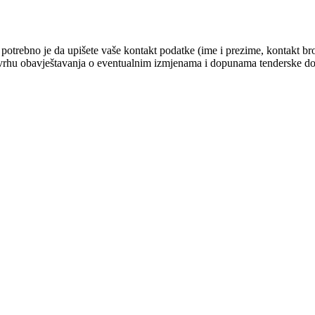
otrebno je da upišete vaše kontakt podatke (ime i prezime, kontakt bro
 u svrhu obavještavanja o eventualnim izmjenama i dopunama tenderske d