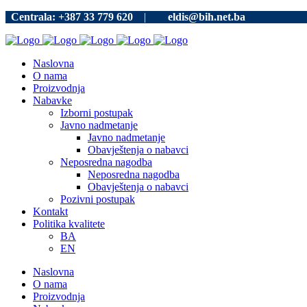
Centrala: +387 33 779 620
|
eldis@bih.net.ba
Naslovna
O nama
Proizvodnja
Nabavke
Izborni postupak
Javno nadmetanje
Javno nadmetanje
Obavještenja o nabavci
Neposredna nagodba
Neposredna nagodba
Obavještenja o nabavci
Pozivni postupak
Kontakt
Politika kvalitete
BA
EN
Naslovna
O nama
Proizvodnja