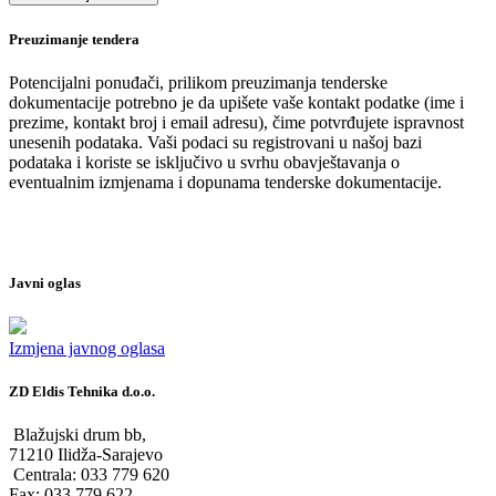
Preuzimanje tendera
Potencijalni ponuđači, prilikom preuzimanja tenderske
dokumentacije potrebno je da upišete vaše kontakt podatke (ime i
prezime, kontakt broj i email adresu), čime potvrđujete ispravnost
unesenih podataka. Vaši podaci su registrovani u našoj bazi
podataka i koriste se isključivo u svrhu obavještavanja o
eventualnim izmjenama i dopunama tenderske dokumentacije.
Javni oglas
Izmjena javnog oglasa
ZD Eldis Tehnika d.o.o.
Blažujski drum bb,
71210 Ilidža-Sarajevo
Centrala: 033 779 620
Fax: 033 779 622