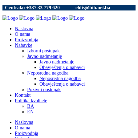
Centrala: +387 33 779 620
|
eldis@bih.net.ba
Naslovna
O nama
Proizvodnja
Nabavke
Izborni postupak
Javno nadmetanje
Javno nadmetanje
Obavještenja o nabavci
Neposredna nagodba
Neposredna nagodba
Obavještenja o nabavci
Pozivni postupak
Kontakt
Politika kvalitete
BA
EN
Naslovna
O nama
Proizvodnja