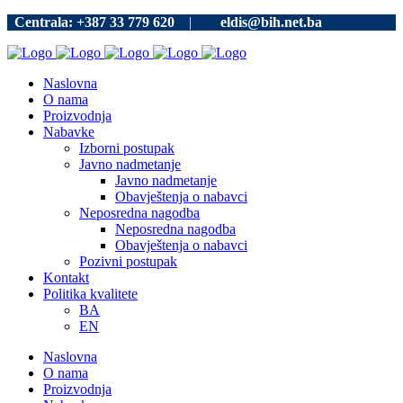
Centrala: +387 33 779 620
|
eldis@bih.net.ba
Naslovna
O nama
Proizvodnja
Nabavke
Izborni postupak
Javno nadmetanje
Javno nadmetanje
Obavještenja o nabavci
Neposredna nagodba
Neposredna nagodba
Obavještenja o nabavci
Pozivni postupak
Kontakt
Politika kvalitete
BA
EN
Naslovna
O nama
Proizvodnja