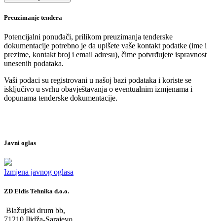
Preuzimanje tendera
Potencijalni ponuđači, prilikom preuzimanja tenderske
dokumentacije potrebno je da upišete vaše kontakt podatke (ime i
prezime, kontakt broj i email adresu), čime potvrđujete ispravnost
unesenih podataka.
Vaši podaci su registrovani u našoj bazi podataka i koriste se
isključivo u svrhu obavještavanja o eventualnim izmjenama i
dopunama tenderske dokumentacije.
Javni oglas
Izmjena javnog oglasa
ZD Eldis Tehnika d.o.o.
Blažujski drum bb,
71210 Ilidža-Sarajevo