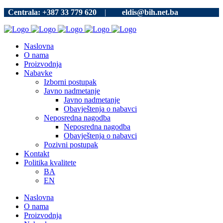
Centrala: +387 33 779 620
|
eldis@bih.net.ba
Naslovna
O nama
Proizvodnja
Nabavke
Izborni postupak
Javno nadmetanje
Javno nadmetanje
Obavještenja o nabavci
Neposredna nagodba
Neposredna nagodba
Obavještenja o nabavci
Pozivni postupak
Kontakt
Politika kvalitete
BA
EN
Naslovna
O nama
Proizvodnja