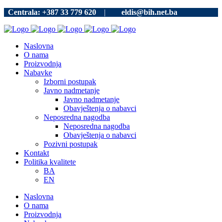
Centrala: +387 33 779 620
|
eldis@bih.net.ba
Naslovna
O nama
Proizvodnja
Nabavke
Izborni postupak
Javno nadmetanje
Javno nadmetanje
Obavještenja o nabavci
Neposredna nagodba
Neposredna nagodba
Obavještenja o nabavci
Pozivni postupak
Kontakt
Politika kvalitete
BA
EN
Naslovna
O nama
Proizvodnja