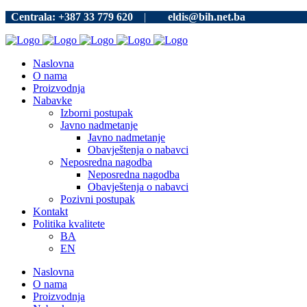
Centrala: +387 33 779 620
|
eldis@bih.net.ba
Naslovna
O nama
Proizvodnja
Nabavke
Izborni postupak
Javno nadmetanje
Javno nadmetanje
Obavještenja o nabavci
Neposredna nagodba
Neposredna nagodba
Obavještenja o nabavci
Pozivni postupak
Kontakt
Politika kvalitete
BA
EN
Naslovna
O nama
Proizvodnja