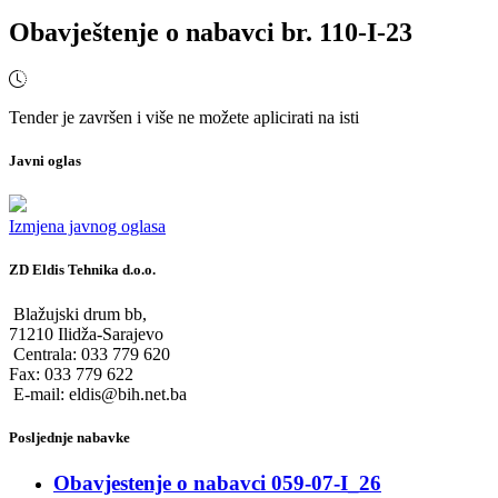
Obavještenje o nabavci br. 110-I-23
Tender je završen i više ne možete aplicirati na isti
Javni oglas
Izmjena javnog oglasa
ZD Eldis Tehnika d.o.o.
Blažujski drum bb,
71210 Ilidža-Sarajevo
Centrala: 033 779 620
Fax: 033 779 622
E-mail: eldis@bih.net.ba
Posljednje nabavke
Obavjestenje o nabavci 059-07-I_26