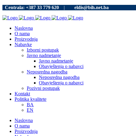
Centrala: +387 33 779 620
|
eldis@bih.net.ba
Naslovna
O nama
Proizvodnja
Nabavke
Izborni postupak
Javno nadmetanje
Javno nadmetanje
Obavještenja o nabavci
Neposredna nagodba
Neposredna nagodba
Obavještenja o nabavci
Pozivni postupak
Kontakt
Politika kvalitete
BA
EN
Naslovna
O nama
Proizvodnja