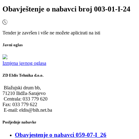
Obavještenje o nabavci broj 003-01-I-24
Tender je završen i više ne možete aplicirati na isti
Javni oglas
Izmjena javnog oglasa
ZD Eldis Tehnika d.o.o.
Blažujski drum bb,
71210 Ilidža-Sarajevo
Centrala: 033 779 620
Fax: 033 779 622
E-mail: eldis@bih.net.ba
Posljednje nabavke
Obavjestenje o nabavci 059-07-I_26