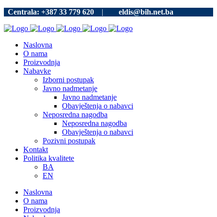
Centrala: +387 33 779 620
|
eldis@bih.net.ba
Naslovna
O nama
Proizvodnja
Nabavke
Izborni postupak
Javno nadmetanje
Javno nadmetanje
Obavještenja o nabavci
Neposredna nagodba
Neposredna nagodba
Obavještenja o nabavci
Pozivni postupak
Kontakt
Politika kvalitete
BA
EN
Naslovna
O nama
Proizvodnja