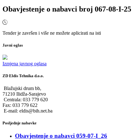
Obavjestenje o nabavci broj 067-08-I-25
Tender je završen i više ne možete aplicirati na isti
Javni oglas
Izmjena javnog oglasa
ZD Eldis Tehnika d.o.o.
Blažujski drum bb,
71210 Ilidža-Sarajevo
Centrala: 033 779 620
Fax: 033 779 622
E-mail: eldis@bih.net.ba
Posljednje nabavke
Obavjestenje o nabavci 059-07-I_26