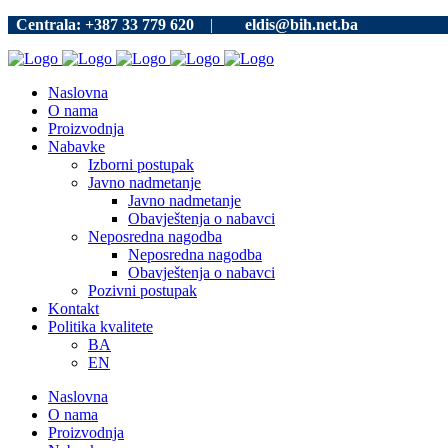
Centrala: +387 33 779 620
|
eldis@bih.net.ba
Naslovna
O nama
Proizvodnja
Nabavke
Izborni postupak
Javno nadmetanje
Javno nadmetanje
Obavještenja o nabavci
Neposredna nagodba
Neposredna nagodba
Obavještenja o nabavci
Pozivni postupak
Kontakt
Politika kvalitete
BA
EN
Naslovna
O nama
Proizvodnja