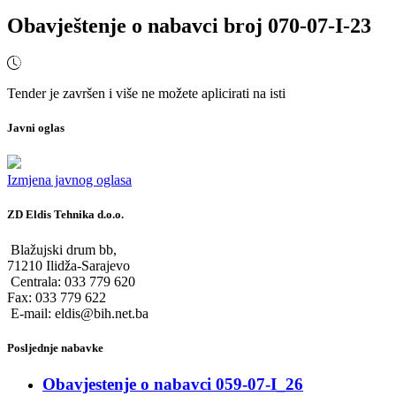
Obavještenje o nabavci broj 070-07-I-23
Tender je završen i više ne možete aplicirati na isti
Javni oglas
Izmjena javnog oglasa
ZD Eldis Tehnika d.o.o.
Blažujski drum bb,
71210 Ilidža-Sarajevo
Centrala: 033 779 620
Fax: 033 779 622
E-mail: eldis@bih.net.ba
Posljednje nabavke
Obavjestenje o nabavci 059-07-I_26