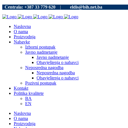
Centrala: +387 33 779 620
|
eldis@bih.net.ba
Naslovna
O nama
Proizvodnja
Nabavke
Izborni postupak
Javno nadmetanje
Javno nadmetanje
Obavještenja o nabavci
Neposredna nagodba
Neposredna nagodba
Obavještenja o nabavci
Pozivni postupak
Kontakt
Politika kvalitete
BA
EN
Naslovna
O nama
Proizvodnja