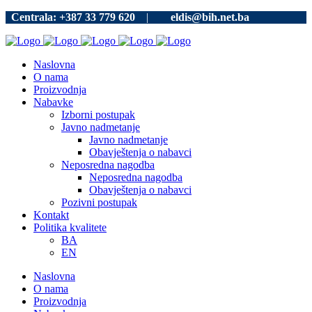
Centrala: +387 33 779 620
|
eldis@bih.net.ba
Naslovna
O nama
Proizvodnja
Nabavke
Izborni postupak
Javno nadmetanje
Javno nadmetanje
Obavještenja o nabavci
Neposredna nagodba
Neposredna nagodba
Obavještenja o nabavci
Pozivni postupak
Kontakt
Politika kvalitete
BA
EN
Naslovna
O nama
Proizvodnja