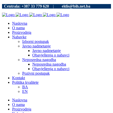
Centrala: +387 33 779 620
|
eldis@bih.net.ba
Naslovna
O nama
Proizvodnja
Nabavke
Izborni postupak
Javno nadmetanje
Javno nadmetanje
Obavještenja o nabavci
Neposredna nagodba
Neposredna nagodba
Obavještenja o nabavci
Pozivni postupak
Kontakt
Politika kvalitete
BA
EN
Naslovna
O nama
Proizvodnja