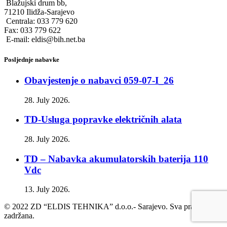
Blažujski drum bb,
71210 Ilidža-Sarajevo
Centrala: 033 779 620
Fax: 033 779 622
E-mail: eldis@bih.net.ba
Posljednje nabavke
Obavjestenje o nabavci 059-07-I_26
28. July 2026.
TD-Usluga popravke električnih alata
28. July 2026.
TD – Nabavka akumulatorskih baterija 110
Vdc
13. July 2026.
© 2022 ZD “ELDIS TEHNIKA” d.o.o.- Sarajevo. Sva prava
zadržana.