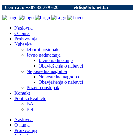
Centrala: +387 33 779 620
|
eldis@bih.net.ba
Naslovna
O nama
Proizvodnja
Nabavke
Izborni postupak
Javno nadmetanje
Javno nadmetanje
Obavještenja o nabavci
Neposredna nagodba
Neposredna nagodba
Obavještenja o nabavci
Pozivni postupak
Kontakt
Politika kvalitete
BA
EN
Naslovna
O nama
Proizvodnja