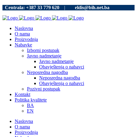
Centrala: +387 33 779 620
|
eldis@bih.net.ba
Naslovna
O nama
Proizvodnja
Nabavke
Izborni postupak
Javno nadmetanje
Javno nadmetanje
Obavještenja o nabavci
Neposredna nagodba
Neposredna nagodba
Obavještenja o nabavci
Pozivni postupak
Kontakt
Politika kvalitete
BA
EN
Naslovna
O nama
Proizvodnja