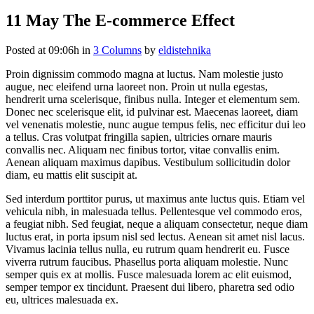
11 May
The E-commerce Effect
Posted at 09:06h
in
3 Columns
by
eldistehnika
Proin dignissim commodo magna at luctus. Nam molestie justo
augue, nec eleifend urna laoreet non. Proin ut nulla egestas,
hendrerit urna scelerisque, finibus nulla. Integer et elementum sem.
Donec nec scelerisque elit, id pulvinar est. Maecenas laoreet, diam
vel venenatis molestie, nunc augue tempus felis, nec efficitur dui leo
a tellus. Cras volutpat fringilla sapien, ultricies ornare mauris
convallis nec. Aliquam nec finibus tortor, vitae convallis enim.
Aenean aliquam maximus dapibus. Vestibulum sollicitudin dolor
diam, eu mattis elit suscipit at.
Sed interdum porttitor purus, ut maximus ante luctus quis. Etiam vel
vehicula nibh, in malesuada tellus. Pellentesque vel commodo eros,
a feugiat nibh. Sed feugiat, neque a aliquam consectetur, neque diam
luctus erat, in porta ipsum nisl sed lectus. Aenean sit amet nisl lacus.
Vivamus lacinia tellus nulla, eu rutrum quam hendrerit eu. Fusce
viverra rutrum faucibus. Phasellus porta aliquam molestie. Nunc
semper quis ex at mollis. Fusce malesuada lorem ac elit euismod,
semper tempor ex tincidunt. Praesent dui libero, pharetra sed odio
eu, ultrices malesuada ex.