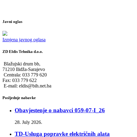
Javni oglas
Izmjena javnog oglasa
ZD Eldis Tehnika d.o.o.
Blažujski drum bb,
71210 Ilidža-Sarajevo
Centrala: 033 779 620
Fax: 033 779 622
E-mail: eldis@bih.net.ba
Posljednje nabavke
Obavjestenje o nabavci 059-07-I_26
28. July 2026.
TD-Usluga popravke električnih alata